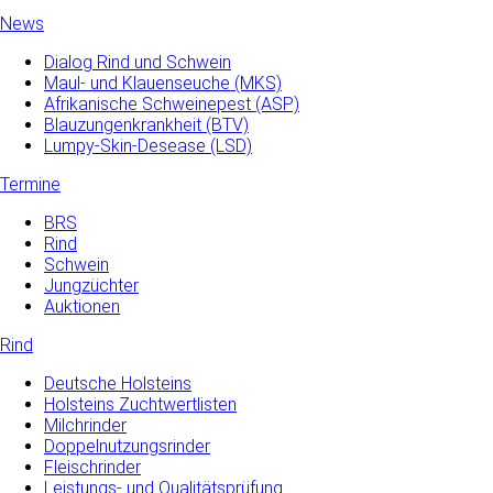
News
Dialog Rind und Schwein
Maul- und­ Klauenseuche­ (MKS)
Afrikanische Schweinepest (ASP)
Blauzungenkrankheit (BTV)
Lumpy-Skin-Desease (LSD)
Termine
BRS
Rind
Schwein
Jungzüchter
Auktionen
Rind
Deutsche Holsteins
Holsteins Zuchtwertlisten
Milchrinder
Doppelnutzungsrinder
Fleischrinder
Leistungs- und Qualitätsprüfung