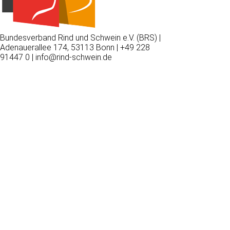
Bundesverband Rind und Schwein e.V. (BRS) |
Adenauerallee 174, 53113 Bonn | +49 228
91447 0 | info@rind-schwein.de
Wir
verwenden
auf
unserer
Website
technisch
notwendige
Cookies,
um
unsere
Funktionen
bereitzustellen,
zu
schützen
und