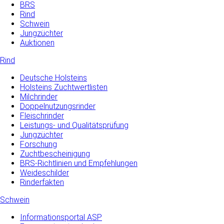
BRS
Rind
Schwein
Jungzüchter
Auktionen
Rind
Deutsche Holsteins
Holsteins Zuchtwertlisten
Milchrinder
Doppelnutzungsrinder
Fleischrinder
Leistungs- und Qualitätsprüfung
Jungzüchter
Forschung
Zuchtbescheinigung
BRS-Richtlinien und Empfehlungen
Weideschilder
Rinderfakten
Schwein
Informationsportal ASP