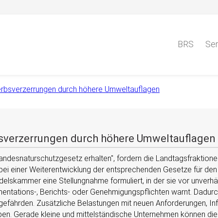
BRS
Ser
erbsverzerrungen durch höhere Umweltauflagen
sverzerrungen durch höhere Umweltauflagen
Landesnaturschutzgesetz erhalten
, fordern die Landtagsfraktion
bei einer Weiterentwicklung der entsprechenden Gesetze für den E
delskammer eine Stellungnahme formuliert, in der sie vor unverh
ntations-, Berichts- oder Genehmigungspflichten warnt. Dadurch
 gefährden. Zusätzliche Belastungen mit neuen Anforderungen, In
iben. Gerade kleine und mittelständische Unternehmen können die