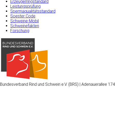
Erzeugerringstandard
Leistungsprüfung
Spermaqualitätsstandard
Soester Code
Schweine-Mobil
Schweinefakten
Forschung
Bundesverband Rind und Schwein e.V. (BRS) | Adenauerallee 174
Wir
verwenden
auf
unserer