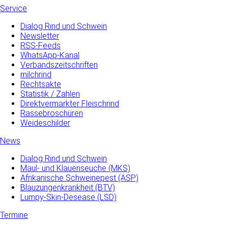
Service
Dialog Rind und Schwein
Newsletter
RSS-Feeds
WhatsApp-Kanal
Verbandszeitschriften
milchrind
Rechtsakte
Statistik / Zahlen
Direktvermarkter Fleischrind
Rassebroschüren
Weideschilder
News
Dialog Rind und Schwein
Maul- und­ Klauenseuche­ (MKS)
Afrikanische Schweinepest (ASP)
Blauzungenkrankheit (BTV)
Lumpy-Skin-Desease (LSD)
Termine