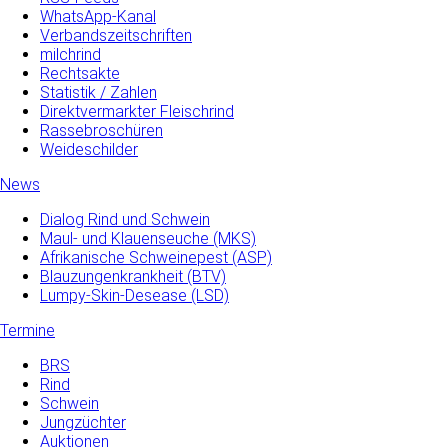
WhatsApp-Kanal
Verbandszeitschriften
milchrind
Rechtsakte
Statistik / Zahlen
Direktvermarkter Fleischrind
Rassebroschüren
Weideschilder
News
Dialog Rind und Schwein
Maul- und­ Klauenseuche­ (MKS)
Afrikanische Schweinepest (ASP)
Blauzungenkrankheit (BTV)
Lumpy-Skin-Desease (LSD)
Termine
BRS
Rind
Schwein
Jungzüchter
Auktionen