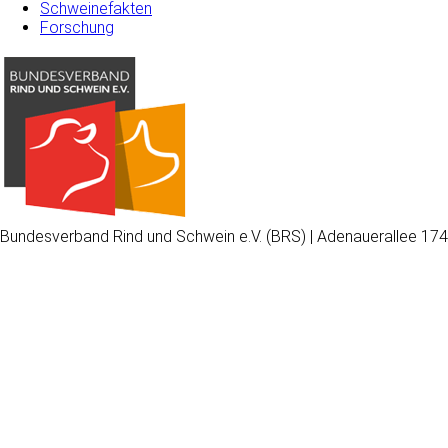
Schweinefakten
Forschung
Bundesverband Rind und Schwein e.V. (BRS) | Adenauerallee 174
Wir
verwenden
auf
unserer
Website
technisch
notwendige
Cookies,
um