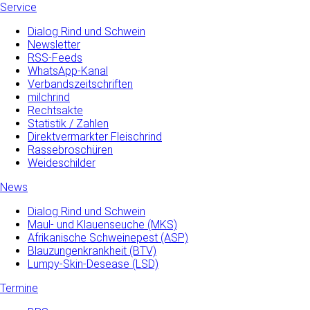
Service
Dialog Rind und Schwein
Newsletter
RSS-Feeds
WhatsApp-Kanal
Verbandszeitschriften
milchrind
Rechtsakte
Statistik / Zahlen
Direktvermarkter Fleischrind
Rassebroschüren
Weideschilder
News
Dialog Rind und Schwein
Maul- und­ Klauenseuche­ (MKS)
Afrikanische Schweinepest (ASP)
Blauzungenkrankheit (BTV)
Lumpy-Skin-Desease (LSD)
Termine