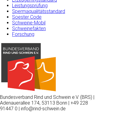
Leistungsprüfung
Spermaqualitätsstandard
Soester Code
Schweine-Mobil
Schweinefakten
Forschung
Bundesverband Rind und Schwein e.V. (BRS) |
Adenauerallee 174, 53113 Bonn | +49 228
91447 0 | info@rind-schwein.de
Wir
verwenden