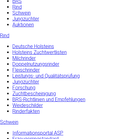
BRS
Rind
Schwein
Jungzüchter
Auktionen
Rind
Deutsche Holsteins
Holsteins Zuchtwertlisten
Milchrinder
Doppelnutzungsrinder
Fleischrinder
Leistungs- und Qualitätsprüfung
Jungzüchter
Forschung
Zuchtbescheinigung
BRS-Richtlinien und Empfehlungen
Weideschilder
Rinderfakten
Schwein
Informationsportal ASP
Erzeugerringstandard