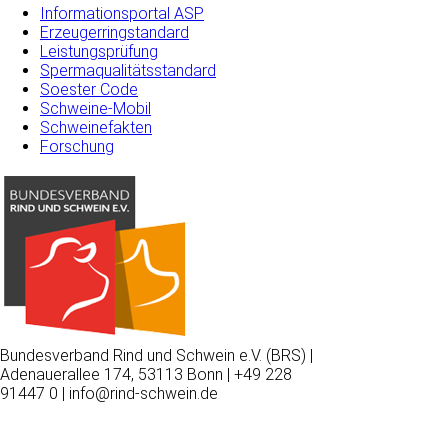
Informationsportal ASP
Erzeugerringstandard
Leistungsprüfung
Spermaqualitätsstandard
Soester Code
Schweine-Mobil
Schweinefakten
Forschung
Bundesverband Rind und Schwein e.V. (BRS) |
Adenauerallee 174, 53113 Bonn | +49 228
91447 0 | info@rind-schwein.de
Wir