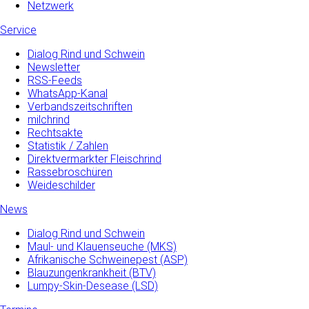
Netzwerk
Service
Dialog Rind und Schwein
Newsletter
RSS-Feeds
WhatsApp-Kanal
Verbandszeitschriften
milchrind
Rechtsakte
Statistik / Zahlen
Direktvermarkter Fleischrind
Rassebroschüren
Weideschilder
News
Dialog Rind und Schwein
Maul- und­ Klauenseuche­ (MKS)
Afrikanische Schweinepest (ASP)
Blauzungenkrankheit (BTV)
Lumpy-Skin-Desease (LSD)