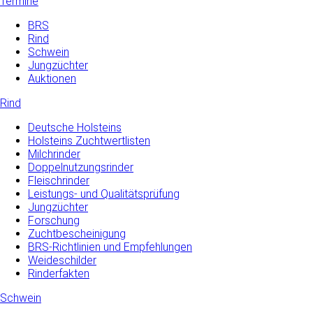
Termine
BRS
Rind
Schwein
Jungzüchter
Auktionen
Rind
Deutsche Holsteins
Holsteins Zuchtwertlisten
Milchrinder
Doppelnutzungsrinder
Fleischrinder
Leistungs- und Qualitätsprüfung
Jungzüchter
Forschung
Zuchtbescheinigung
BRS-Richtlinien und Empfehlungen
Weideschilder
Rinderfakten
Schwein