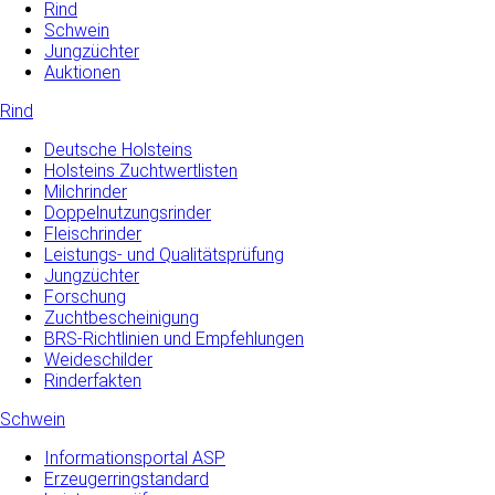
Rind
Schwein
Jungzüchter
Auktionen
Rind
Deutsche Holsteins
Holsteins Zuchtwertlisten
Milchrinder
Doppelnutzungsrinder
Fleischrinder
Leistungs- und Qualitätsprüfung
Jungzüchter
Forschung
Zuchtbescheinigung
BRS-Richtlinien und Empfehlungen
Weideschilder
Rinderfakten
Schwein
Informationsportal ASP
Erzeugerringstandard