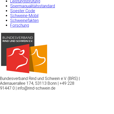
Leistungsprüfung
Spermaqualitätsstandard
Soester Code
Schweine-Mobil
Schweinefakten
Forschung
Bundesverband Rind und Schwein e.V. (BRS) |
Adenauerallee 174, 53113 Bonn | +49 228
91447 0 | info@rind-schwein.de
Wir
verwenden
auf