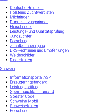
Deutsche Holsteins
Holsteins Zuchtwertlisten
Milchrinder
Doppelnutzungsrinder
Fleischrinder
Leistungs- und Qualitätsprüfung
Jungzüchter
Forschung
Zuchtbescheinigung
BRS-Richtlinien und Empfehlungen
Weideschilder
Rinderfakten
Schwein
Informationsportal ASP
Erzeugerringstandard
Leistungsprüfung
Spermaqualitätsstandard
Soester Code
Schweine-Mobil
Schweinefakten
Forschung