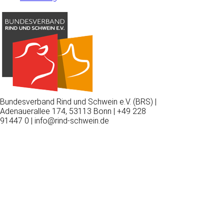
Bundesverband Rind und Schwein e.V. (BRS) |
Adenauerallee 174, 53113 Bonn | +49 228
91447 0 | info@rind-schwein.de
Wir
verwenden
auf
unserer
Website
technisch
notwendige
Cookies,
um