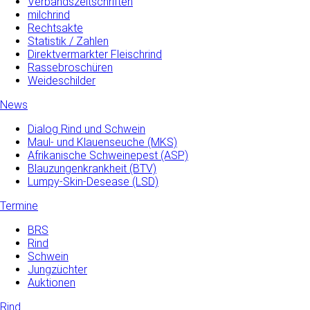
Verbandszeitschriften
milchrind
Rechtsakte
Statistik / Zahlen
Direktvermarkter Fleischrind
Rassebroschüren
Weideschilder
News
Dialog Rind und Schwein
Maul- und­ Klauenseuche­ (MKS)
Afrikanische Schweinepest (ASP)
Blauzungenkrankheit (BTV)
Lumpy-Skin-Desease (LSD)
Termine
BRS
Rind
Schwein
Jungzüchter
Auktionen
Rind