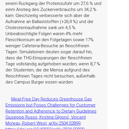
einem Rückgang der Proteinzufuhr um 27,6 % und
einm Anstieg des Zuckerverbrauchs um 34,2 %
kam. Gleichzeitig verbesserte sich aber die
Aufnahme an Ballaststoffen (+26,9 %) und die
Cholesterinaufnahme sank um 4,5 %.
Unbeabsichtigte Folgen waren 4% mehr
Fleischkonsum an den Folgetagen sowie 17%
weniger Cafeteria-Besuche an fleischfreien
Tagen. Simulationen deuten sogar darauf hin,
dass die THG-Einsparungen der fleischfreien
Tage vollständig aufgehoben würden, wenn 8,7 %
der Studenten, die die Mensa aufgrund des
fleischfreien Tages nicht besuchen, außerhalb
des Campus Burger essen würden.
Meat-Free Day Reduces Greenhouse Gas
Emissions but Poses Challenges for Customer
Retention and Adherence to Dietary Guidelines
Giuseppe Russo, Kristina Gligorić, Vincent
Moreau, Robert West, arXiv:2504.02899,