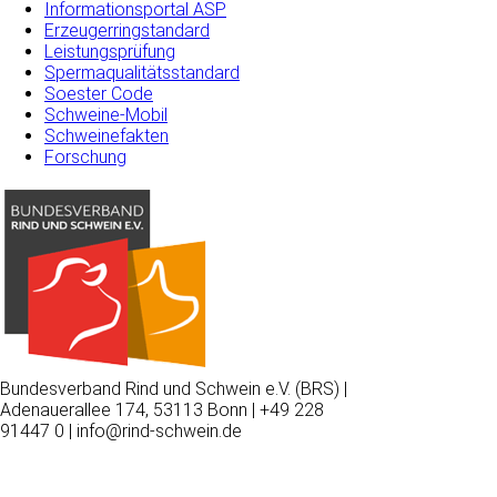
Informationsportal ASP
Erzeugerringstandard
Leistungsprüfung
Spermaqualitätsstandard
Soester Code
Schweine-Mobil
Schweinefakten
Forschung
Bundesverband Rind und Schwein e.V. (BRS) |
Adenauerallee 174, 53113 Bonn | +49 228
91447 0 | info@rind-schwein.de
Wir