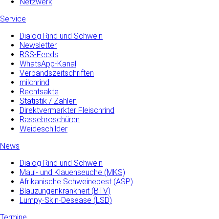
Netzwerk
Service
Dialog Rind und Schwein
Newsletter
RSS-Feeds
WhatsApp-Kanal
Verbandszeitschriften
milchrind
Rechtsakte
Statistik / Zahlen
Direktvermarkter Fleischrind
Rassebroschüren
Weideschilder
News
Dialog Rind und Schwein
Maul- und­ Klauenseuche­ (MKS)
Afrikanische Schweinepest (ASP)
Blauzungenkrankheit (BTV)
Lumpy-Skin-Desease (LSD)
Termine