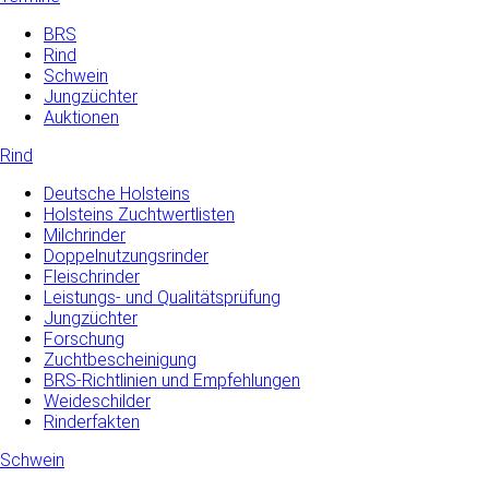
BRS
Rind
Schwein
Jungzüchter
Auktionen
Rind
Deutsche Holsteins
Holsteins Zuchtwertlisten
Milchrinder
Doppelnutzungsrinder
Fleischrinder
Leistungs- und Qualitätsprüfung
Jungzüchter
Forschung
Zuchtbescheinigung
BRS-Richtlinien und Empfehlungen
Weideschilder
Rinderfakten
Schwein