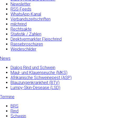
Newsletter
RSS-Feeds
WhatsApp-Kanal
Verbandszeitschriften
milchrind
Rechtsakte
Statistik / Zahlen
Direktvermarkter Fleischrind
Rassebroschüren
Weideschilder
News
Dialog Rind und Schwein
Maul- und­ Klauenseuche­ (MKS)
Afrikanische Schweinepest (ASP)
Blauzungenkrankheit (BTV)
Lumpy-Skin-Desease (LSD)
Termine
BRS
Rind
Schwein