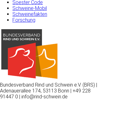
Soester Code
Schweine-Mobil
Schweinefakten
Forschung
Bundesverband Rind und Schwein e.V. (BRS) |
Adenauerallee 174, 53113 Bonn | +49 228
91447 0 | info@rind-schwein.de
Wir
verwenden
auf
unserer
Website