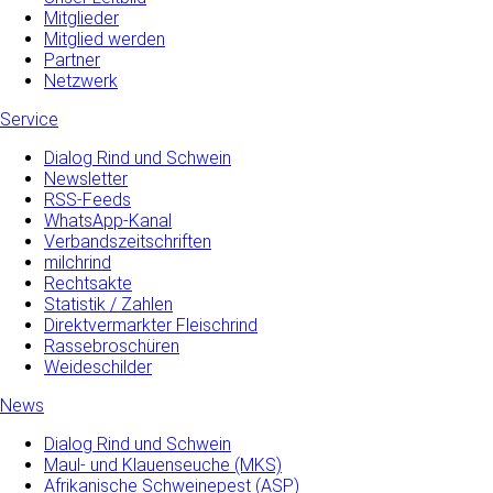
Mitglieder
Mitglied werden
Partner
Netzwerk
Service
Dialog Rind und Schwein
Newsletter
RSS-Feeds
WhatsApp-Kanal
Verbandszeitschriften
milchrind
Rechtsakte
Statistik / Zahlen
Direktvermarkter Fleischrind
Rassebroschüren
Weideschilder
News
Dialog Rind und Schwein
Maul- und­ Klauenseuche­ (MKS)
Afrikanische Schweinepest (ASP)