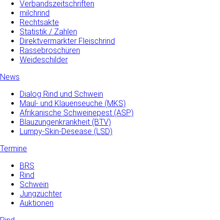
Verbandszeitschriften
milchrind
Rechtsakte
Statistik / Zahlen
Direktvermarkter Fleischrind
Rassebroschüren
Weideschilder
News
Dialog Rind und Schwein
Maul- und­ Klauenseuche­ (MKS)
Afrikanische Schweinepest (ASP)
Blauzungenkrankheit (BTV)
Lumpy-Skin-Desease (LSD)
Termine
BRS
Rind
Schwein
Jungzüchter
Auktionen