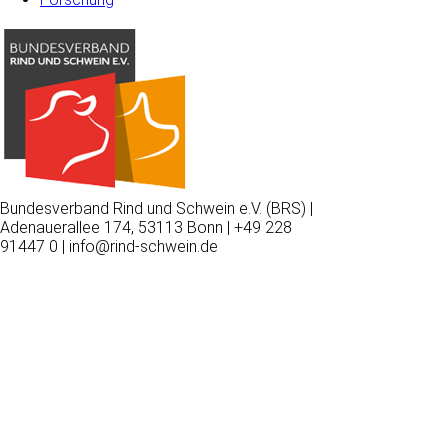
Bundesverband Rind und Schwein e.V. (BRS) |
Adenauerallee 174, 53113 Bonn | +49 228
91447 0 | info@rind-schwein.de
Wir
verwenden
auf
unserer
Website
technisch
notwendige
Cookies,