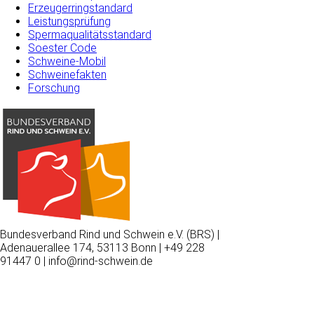
Erzeugerringstandard
Leistungsprüfung
Spermaqualitätsstandard
Soester Code
Schweine-Mobil
Schweinefakten
Forschung
Bundesverband Rind und Schwein e.V. (BRS) |
Adenauerallee 174, 53113 Bonn | +49 228
91447 0 | info@rind-schwein.de
Wir
verwenden