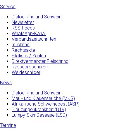
Service
Dialog Rind und Schwein
Newsletter
RSS-Feeds
WhatsApp-Kanal
Verbandszeitschriften
milchrind
Rechtsakte
Statistik / Zahlen
Direktvermarkter Fleischrind
Rassebroschüren
Weideschilder
News
Dialog Rind und Schwein
Maul- und­ Klauenseuche­ (MKS)
Afrikanische Schweinepest (ASP)
Blauzungenkrankheit (BTV)
Lumpy-Skin-Desease (LSD)
Termine