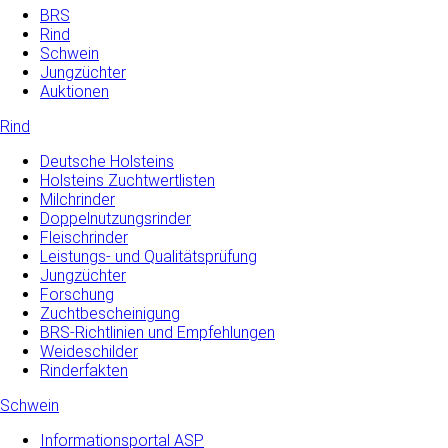
BRS
Rind
Schwein
Jungzüchter
Auktionen
Rind
Deutsche Holsteins
Holsteins Zuchtwertlisten
Milchrinder
Doppelnutzungsrinder
Fleischrinder
Leistungs- und Qualitätsprüfung
Jungzüchter
Forschung
Zuchtbescheinigung
BRS-Richtlinien und Empfehlungen
Weideschilder
Rinderfakten
Schwein
Informationsportal ASP