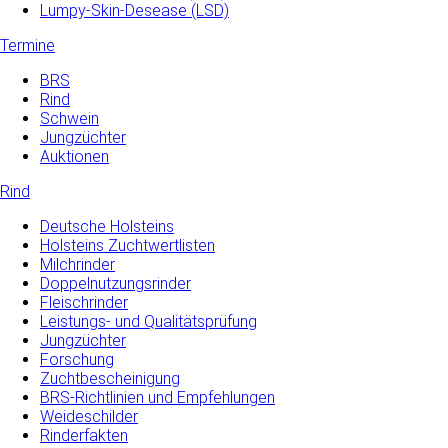
Lumpy-Skin-Desease (LSD)
Termine
BRS
Rind
Schwein
Jungzüchter
Auktionen
Rind
Deutsche Holsteins
Holsteins Zuchtwertlisten
Milchrinder
Doppelnutzungsrinder
Fleischrinder
Leistungs- und Qualitätsprüfung
Jungzüchter
Forschung
Zuchtbescheinigung
BRS-Richtlinien und Empfehlungen
Weideschilder
Rinderfakten