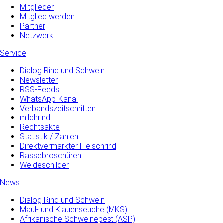
Mitglieder
Mitglied werden
Partner
Netzwerk
Service
Dialog Rind und Schwein
Newsletter
RSS-Feeds
WhatsApp-Kanal
Verbandszeitschriften
milchrind
Rechtsakte
Statistik / Zahlen
Direktvermarkter Fleischrind
Rassebroschüren
Weideschilder
News
Dialog Rind und Schwein
Maul- und­ Klauenseuche­ (MKS)
Afrikanische Schweinepest (ASP)