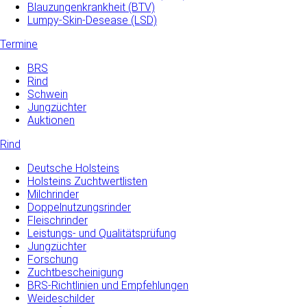
Blauzungenkrankheit (BTV)
Lumpy-Skin-Desease (LSD)
Termine
BRS
Rind
Schwein
Jungzüchter
Auktionen
Rind
Deutsche Holsteins
Holsteins Zuchtwertlisten
Milchrinder
Doppelnutzungsrinder
Fleischrinder
Leistungs- und Qualitätsprüfung
Jungzüchter
Forschung
Zuchtbescheinigung
BRS-Richtlinien und Empfehlungen
Weideschilder