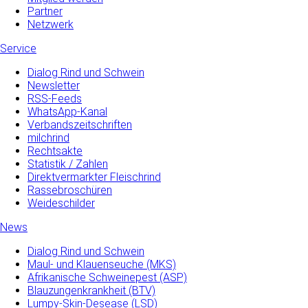
Partner
Netzwerk
Service
Dialog Rind und Schwein
Newsletter
RSS-Feeds
WhatsApp-Kanal
Verbandszeitschriften
milchrind
Rechtsakte
Statistik / Zahlen
Direktvermarkter Fleischrind
Rassebroschüren
Weideschilder
News
Dialog Rind und Schwein
Maul- und­ Klauenseuche­ (MKS)
Afrikanische Schweinepest (ASP)
Blauzungenkrankheit (BTV)
Lumpy-Skin-Desease (LSD)