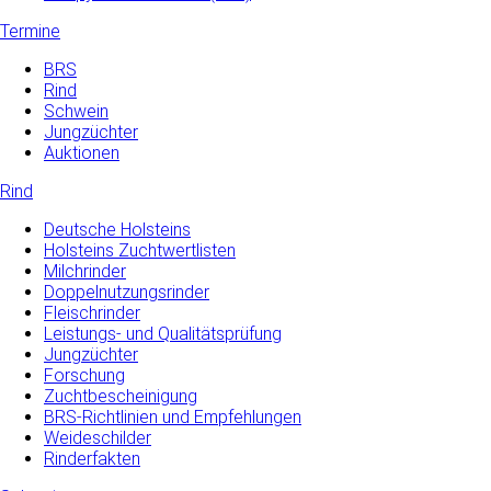
Termine
BRS
Rind
Schwein
Jungzüchter
Auktionen
Rind
Deutsche Holsteins
Holsteins Zuchtwertlisten
Milchrinder
Doppelnutzungsrinder
Fleischrinder
Leistungs- und Qualitätsprüfung
Jungzüchter
Forschung
Zuchtbescheinigung
BRS-Richtlinien und Empfehlungen
Weideschilder
Rinderfakten