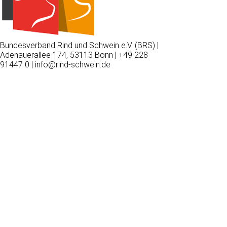
Bundesverband Rind und Schwein e.V. (BRS) |
Adenauerallee 174, 53113 Bonn | +49 228
91447 0 | info@rind-schwein.de
Wir
verwenden
auf
unserer
Website
technisch
notwendige
Cookies,
um
unsere
Funktionen
bereitzustellen,
zu
schützen
und