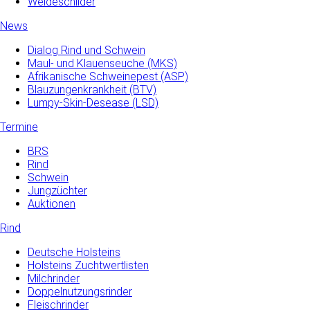
Weideschilder
News
Dialog Rind und Schwein
Maul- und­ Klauenseuche­ (MKS)
Afrikanische Schweinepest (ASP)
Blauzungenkrankheit (BTV)
Lumpy-Skin-Desease (LSD)
Termine
BRS
Rind
Schwein
Jungzüchter
Auktionen
Rind
Deutsche Holsteins
Holsteins Zuchtwertlisten
Milchrinder
Doppelnutzungsrinder
Fleischrinder