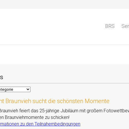
BRS
Ser
s
ht Braunvieh sucht die schönsten Momente
Braunvieh feiert das 25-jährige Jubiläum mit großem Fotowettbew
en Braunviehmomente zu schicken!
rmationen zu den Teilnahembedingungen