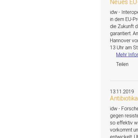
Neues EU-
idw - Intero
in dem EU-Pro
die Zukunft 
garantiert. A
Hannover vor
13 Uhr am St
Mehr Info
Teilen
13.11.2019
Antibiotik
idw - Forsch
gegen resist
so effektiv w
vorkommt und
entwickelt. Ü