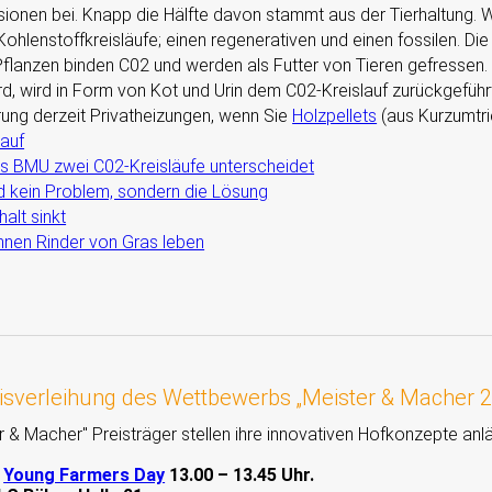
onen bei. Knapp die Hälfte davon stammt aus der Tierhaltung. W
Kohlenstoffkreisläufe; einen regenerativen und einen fossilen. Di
Pflanzen binden C02 und werden als Futter von Tieren gefressen. D
d, wird in Form von Kot und Urin dem C02-Kreislauf zurückgeführ
ung derzeit Privatheizungen, wenn Sie
Holzpellets
(aus Kurzumtri
lauf
 BMU zwei C02-Kreisläufe unterscheidet
nd kein Problem, sondern die Lösung
alt sinkt
nen Rinder von Gras leben
isverleihung des Wettbewerbs „Meister & Macher 20
r & Macher
Preisträger stellen ihre innovativen Hofkonzepte anl
?
Young Farmers Day
13.00 – 13.45 Uhr.