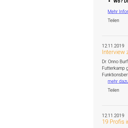
Wo? DL
Mehr Info
Teilen
12.11.2019
Interview
Dr. Onno Burfei
Futterkamp gi
Funktionsbere
mehr daz
Teilen
12.11.2019
19 Profis