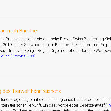
ag nach Buchloe
ck Braunvieh sind für die deutsche Brown-Swiss-Bundesjungzüch
2019, in der Schwabenhalle in Buchloe. Preisrichter sind Philipp
eiz. Braunviehkönigin Regina Dilger richtet den Bambini-Wettbew
eldung (Brown Swiss)
g des Tierwohlkennzeichens
e Bundesregierung plant die Einführung eines bundesrechtlich ein
teln tierischer Herkunft. Ein dazu vorgelegter Gesetzentwurf (
1
ie an die Erfüllung von über den gesetzlichen Mindesttierschutz