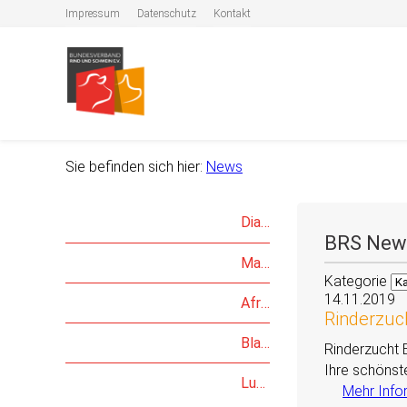
Impressum
Datenschutz
Kontakt
Sie befinden sich hier:
News
Dialog Rind und Schwein
BRS New
Maul- und­ Klauenseuche­ (MKS)
Kategorie
14.11.2019
Afrikanische Schweinepest (ASP)
Rinderzuc
Blauzungenkrankheit (BTV)
Rinderzucht 
Ihre schönst
Lumpy-Skin-Desease (LSD)
Mehr Info