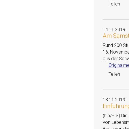
Teilen
14.11.2019
Am Samst
Rund 200 Stü
16. November 
aus der Schw
Originalm
Teilen
13.11.2019
Einführun
(hib/EIS) Di
von Lebensmit
Basis vor, d