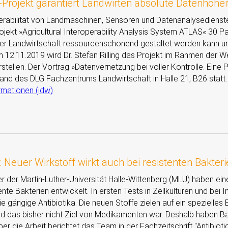
Projekt garantiert Landwirten absolute Datenhohei
perabilität von Landmaschinen, Sensoren und Datenanalysedienste
jekt »Agricultural Interoperability Analysis System ATLAS« 30 Par
der Landwirtschaft ressourcenschonend gestaltet werden kann u
m 12.11.2019 wird Dr. Stefan Rilling das Projekt im Rahmen der W
stellen. Der Vortrag »Datenvernetzung bei voller Kontrolle. Eine
and des DLG Fachzentrums Landwirtschaft in Halle 21, B26 statt.
rmationen (idw)
a: Neuer Wirkstoff wirkt auch bei resistenten Bakter
er der Martin-Luther-Universität Halle-Wittenberg (MLU) haben ei
ente Bakterien entwickelt. In ersten Tests in Zellkulturen und b
ie gängige Antibiotika. Die neuen Stoffe zielen auf ein spezielles
 das bisher nicht Ziel von Medikamenten war. Deshalb haben Ba
ber die Arbeit berichtet das Team in der Fachzeitschrift
Antibioti