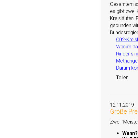
Gesamtemissi
es gibt zwei 
Kreisläufen: 
gebunden wir
Bundesregier
C02-Kreis
Warum das
Rinder si
Methangeh
Darum kön
Teilen
12.11.2019
Große Pre
Zwei
Meiste
Wann