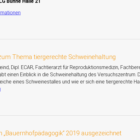
G Bühne Halle 21
rmationen
 zum Thema tiergerechte Schweinehaltung
nd, Dipl. ECAR, Fachtierarzt für Reproduktionsmedizin, Fachbereich Schweinehal
bt einen Einblick in die Schweinehaltung des Versuchszentrum. Da
iche eines Schweinestalles und wie er sich eine tiergerechte Halt
u
 in „Bauernhofpädagogik“ 2019 ausgezeichnet