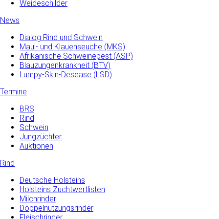
Weideschilder
News
Dialog Rind und Schwein
Maul- und­ Klauenseuche­ (MKS)
Afrikanische Schweinepest (ASP)
Blauzungenkrankheit (BTV)
Lumpy-Skin-Desease (LSD)
Termine
BRS
Rind
Schwein
Jungzüchter
Auktionen
Rind
Deutsche Holsteins
Holsteins Zuchtwertlisten
Milchrinder
Doppelnutzungsrinder
Fleischrinder