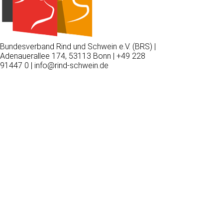
Bundesverband Rind und Schwein e.V. (BRS) |
Adenauerallee 174, 53113 Bonn | +49 228
91447 0 | info@rind-schwein.de
Wir
verwenden
auf
unserer
Website
technisch
notwendige
Cookies,
um
unsere
Funktionen
bereitzustellen,
zu
schützen