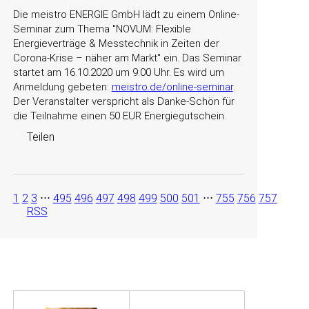
Die meistro ENERGIE GmbH lädt zu einem Online-
Seminar zum Thema
NOVUM: Flexible
Energieverträge & Messtechnik in Zeiten der
Corona-Krise – näher am Markt
ein. Das Seminar
startet am 16.10.2020 um 9:00 Uhr. Es wird um
Anmeldung gebeten:
meistro.de/online-seminar
.
Der Veranstalter verspricht als Danke-Schön für
die Teilnahme einen 50 EUR Energiegutschein.
Teilen
1
2
3
⋅⋅⋅
495
496
497
498
499
500
501
⋅⋅⋅
755
756
757
RSS